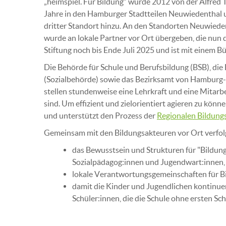
„heimspiel. Für Bildung“ wurde 2012 von der Alfred To
Jahre in den Hamburger Stadtteilen Neuwiedenthal u
dritter Standort hinzu. An den Standorten Neuwieden
wurde an lokale Partner vor Ort übergeben, die nun d
Stiftung noch bis Ende Juli 2025 und ist mit einem Bü
Die Behörde für Schule und Berufsbildung (BSB), die 
(Sozialbehörde) sowie das Bezirksamt von Hamburg-Mi
stellen stundenweise eine Lehrkraft und eine Mitarb
sind. Um effizient und zielorientiert agieren zu kön
und unterstützt den Prozess der
Regionalen Bildung
Gemeinsam mit den Bildungsakteuren vor Ort verfolg
das Bewusstsein und Strukturen für "Bildung
Sozialpädagog:innen und Jugendwart:innen, 
lokale Verantwortungsgemeinschaften für Bi
damit die Kinder und Jugendlichen kontinuer
Schüler:innen, die die Schule ohne ersten Sch