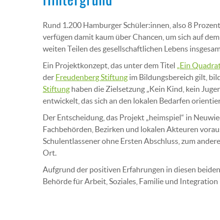
Rund 1.200 Hamburger Schüler:innen, also 8 Prozent o
verfügen damit kaum über Chancen, um sich auf dem 
weiten Teilen des gesellschaftlichen Lebens insgesa
Ein Projektkonzept, das unter dem Titel
„Ein Quadrat
der
Freudenberg Stiftung
im Bildungsbereich gilt, bil
Stiftung
haben die Zielsetzung „Kein Kind, kein Juge
entwickelt, das sich an den lokalen Bedarfen orienti
Der Entscheidung, das Projekt „heimspiel“ in Neuw
Fachbehörden, Bezirken und lokalen Akteuren vorau
Schulentlassener ohne Ersten Abschluss, zum ander
Ort.
Aufgrund der positiven Erfahrungen in diesen beiden 
Behörde für Arbeit, Soziales, Familie und Integrati