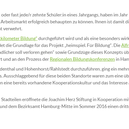
der fast jede/r zehnte Schüler:in eines Jahrgangs, haben im Jahr
Arbeitsmarkt erfolgreich behaupten zu können. Ihnen ist damit d
mt verwehrt.
kilometer Bildung“
durchgeführt wird und als eine besonders wirk
det die Grundlage für das Projekt „heimspiel. Für Bildung“. Die
Alfr
ndlicher soll verloren gehen“ sowie Grundzüge dieses Konzepts ü
ert und an den Prozess der
Regionalen Bildungskonferenzen
in Ham
iedenthal und Hohenhorst/Rahlstedt durchzuführen, ging ein me
s. Ausschlaggebend für diese beiden Standorte waren zum eine 
en eine bereits vorhandene Kooperationskultur und das Interess
Stadteilen eröffnete die Joachim Herz Stiftung in Kooperation mi
on und dem Bezirksamt Hamburg-Mitte im Sommer 2016 einen dritte