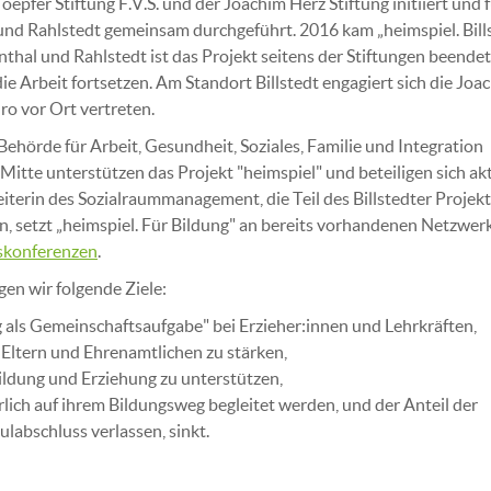
epfer Stiftung F.V.S. und der Joachim Herz Stiftung initiiert und 
nd Rahlstedt gemeinsam durchgeführt. 2016 kam „heimspiel. Bills
thal und Rahlstedt ist das Projekt seitens der Stiftungen beende
ie Arbeit fortsetzen. Am Standort Billstedt engagiert sich die Joa
ro vor Ort vertreten.
Behörde für Arbeit, Gesundheit, Soziales, Familie und Integration
tte unterstützen das Projekt "heimspiel" und beteiligen sich akti
eiterin des Sozialraummanagement, die Teil des Billstedter Proje
nen, setzt „heimspiel. Für Bildung" an bereits vorhandenen Netzwer
skonferenzen
.
en wir folgende Ziele:
 als Gemeinschaftsaufgabe" bei Erzieher:innen und Lehrkräften,
Eltern und Ehrenamtlichen zu stärken,
ldung und Erziehung zu unterstützen,
lich auf ihrem Bildungsweg begleitet werden, und der Anteil der
ulabschluss verlassen, sinkt.