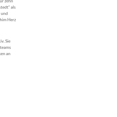
für zehn
tedt“ als
t und
chim Herz
v. Sie
ktteams
ken an